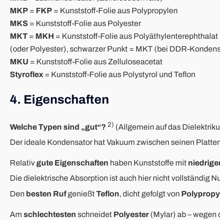
MKP
=
FKP
= Kunststoff-Folie aus Polypropylen
MKS
= Kunststoff-Folie aus Polyester
MKT
=
MKH
= Kunststoff-Folie aus Polyäthylenterephthalat
(oder Polyester), schwarzer Punkt = MKT (bei DDR-Konden
MKU
= Kunststoff-Folie aus Zelluloseacetat
Styroflex
= Kunststoff-Folie aus Polystyrol und Teflon
4. Eigenschaften
2)
Welche Typen sind „gut“?
(Allgemein auf das Dielektri
Der ideale Kondensator hat Vakuum zwischen seinen Platten,
Relativ
gute Eigenschaften
haben Kunststoffe mit
niedrige
Die dielektrische Absorption ist auch hier nicht vollständig N
Den
besten Ruf
genießt
Teflon
, dicht gefolgt von
Polypropy
Am
schlechtesten
schneidet
Polyester
(Mylar) ab – wegen d