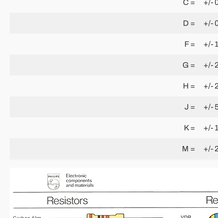
C =
+/- 
D =
+/- 
F =
+/- 
G =
+/- 
H =
+/- 
J =
+/- 
K =
+/-
M =
+/-