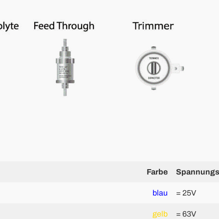
Farbe
Spannungsf
blau
= 25V
gelb
= 63V