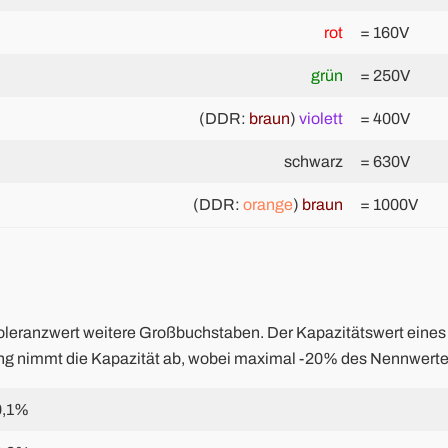
rot
= 160V
grün
= 250V
(DDR:
braun
)
violett
= 400V
schwarz
= 630V
(DDR:
orange
)
braun
= 1000V
Toleranzwert weitere Großbuchstaben. Der Kapazitätswert eines
ng nimmt die Kapazität ab, wobei maximal -20% des Nennwertes 
0,1%