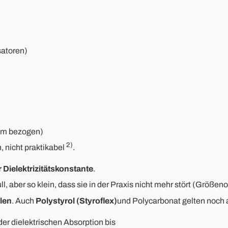
satoren)
kum bezogen)
2)
 nicht praktikabel
.
r Dielektrizitätskonstante
.
ull, aber so klein, dass sie in der Praxis nicht mehr stört (Größ
len
. Auch
Polystyrol (Styroflex)
und Polycarbonat gelten noch a
er dielektrischen Absorption bis