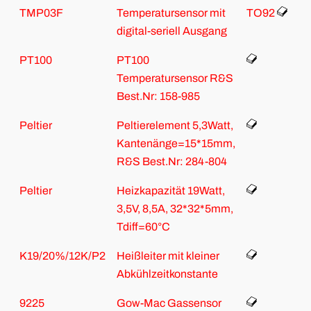
TMP03F
Temperatursensor mit
TO92
digital-seriell Ausgang
PT100
PT100
Temperatursensor R&S
Best.Nr: 158-985
Peltier
Peltierelement 5,3Watt,
Kantenänge=15*15mm,
R&S Best.Nr: 284-804
Peltier
Heizkapazität 19Watt,
3,5V, 8,5A, 32*32*5mm,
Tdiff=60°C
K19/20%/12K/P2
Heißleiter mit kleiner
Abkühlzeitkonstante
9225
Gow-Mac Gassensor