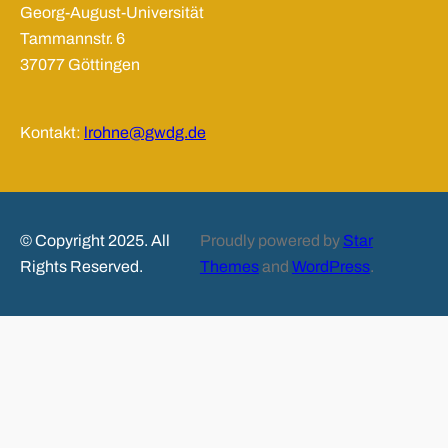
Georg-August-Universität
Tammannstr. 6
37077 Göttingen
Kontakt:
lrohne@gwdg.de
© Copyright 2025. All
Proudly powered by
Star
Rights Reserved.
Themes
and
WordPress
.