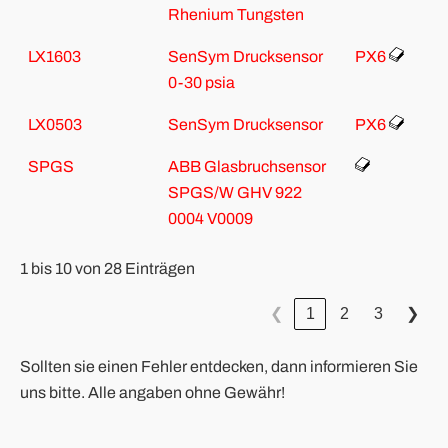
Rhenium Tungsten
LX1603
SenSym Drucksensor
PX6
0-30 psia
LX0503
SenSym Drucksensor
PX6
SPGS
ABB Glasbruchsensor
SPGS/W GHV 922
0004 V0009
1 bis 10 von 28 Einträgen
1
2
3
❮
❯
Sollten sie einen Fehler entdecken, dann informieren Sie
uns bitte. Alle angaben ohne Gewähr!